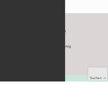
Neu­este Bei­träge
↑
Site­map
Datenschutz­erklärung
Im­pres­sum
SCHORNDORFER On­line-BLATT
fried­lie­bend – fe­mi­nis­tisch – fein­sin­nig
©
2026
RSS Feed
61 Treffer.