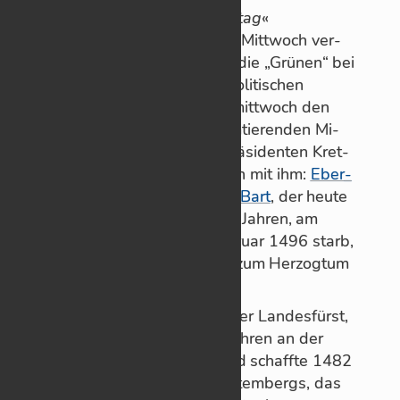
Ge­denk­tag
«
Vo­ri­gen Mitt­woch ver­
gli­chen die „Grü­nen“ bei
ih­rem po­li­ti­schen
Ascher­mitt­woch den
noch am­tie­ren­den Mi­
nis­ter­prä­si­den­ten Kret­
sch­mann mit ihm:
Eber­
hard im Bart
, der heute
vor 530 Jah­ren, am
25. Fe­bruar 1496 starb,
kurz nach­dem Würt­tem­berg zum Her­zog­tum
er­ho­ben wor­den war.
Der Graf wurde als 12-Jäh­ri­ger Lan­des­fürst,
nach­dem sein Va­ter mit 38 Jah­ren an der
Pest ge­stor­ben war. Eber­hard schaffte 1482
die Wie­der­ver­ei­ni­gung Würt­tem­bergs, das