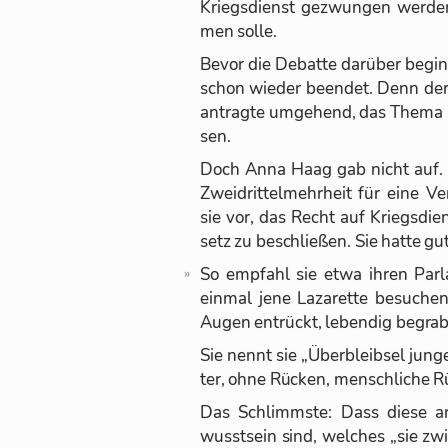
Kriegs­dienst ge­zwun­gen wer­den
men solle.
Be­vor die De­batte dar­über be­gi
schon wie­der be­en­det. Denn der
an­tragte um­ge­hend, das Thema 
sen.
Doch Anna Haag gab nicht auf. Al
Zwei­drit­tel­mehr­heit für eine V
sie vor, das Recht auf Kriegs­dien
setz zu be­schlie­ßen. Sie hatte g
So emp­fahl sie etwa ih­ren Par­l
ein­mal jene La­za­rette be­su­ch
Au­gen ent­rückt, le­ben­dig be­gra­
Sie nennt sie „Über­bleib­sel jun­
ter, ohne Rü­cken, mensch­li­ch
Das Schlimmste: Dass diese ar
wusst­sein sind, wel­ches „sie zwi