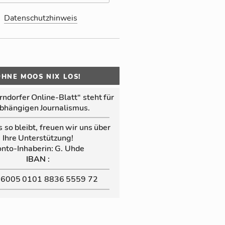
Datenschutzhinweis
OHNE MOOS NIX LOS!
n­dor­fer Online‑Blatt“ steht für
b­hän­gi­gen Jour­na­lis­mus.
s so bleibt, freuen wir uns über
Ihre Un­ter­stüt­zung!
nto-In­ha­be­rin: G. Uhde
:
IBAN
 6005 0101 8836 5559 72