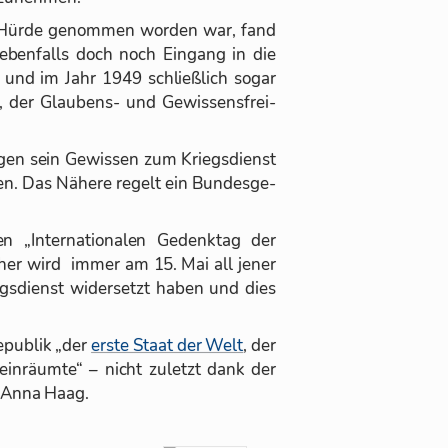
e Hürde ge­nom­men wor­den war, fand
eben­falls doch noch Ein­gang in die
– und im Jahr 1949 schließ­lich so­gar
4, der Glau­bens- und Ge­wis­sens­frei­
gen sein Ge­wis­sen zum Kriegs­dienst
. Das Nä­here re­gelt ein Bun­des­ge­
„In­ter­na­tio­na­len Ge­denk­tag der
t­her wird im­mer am 15. Mai all je­ner
gs­dienst wi­der­setzt ha­ben und dies
e­pu­blik „der
erste Staat der Welt
, der
ein­räumte“ – nicht zu­letzt dank der
te: Anna Haag.