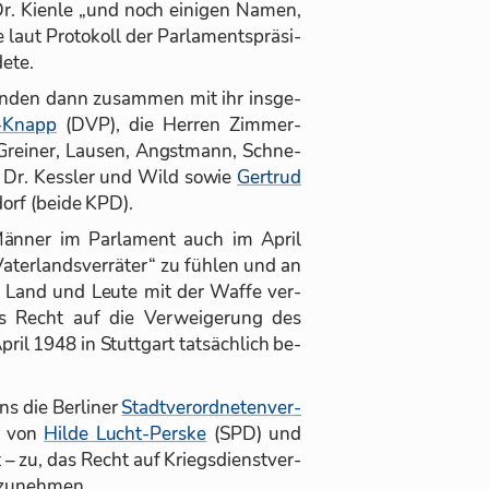
Dr. Kienle „und noch ei­ni­gen Na­men,
 laut Pro­to­koll der Par­la­ments­prä­si­
dete.
an­den dann zu­sam­men mit ihr ins­ge­
-Knapp
(DVP), die Her­ren Zim­mer­
 Grei­ner, Lau­sen, Angst­mann, Schne­
, Dr. Kess­ler und Wild so­wie
Ger­trud
dorf (beide KPD).
Män­ner im Par­la­ment auch im April
­ter­lands­ver­rä­ter“ zu füh­len und an
t, Land und Leute mit der Waffe ver­
s Recht auf die Ver­wei­ge­rung des
pril 1948 in Stutt­gart tat­säch­lich be­
s die Ber­li­ner
Stadt­ver­ord­ne­ten­ver­
t von
Hilde Lucht-Per­ske
(SPD) und
 – zu, das Recht auf Kriegs­dienst­ver­
­zu­neh­men.