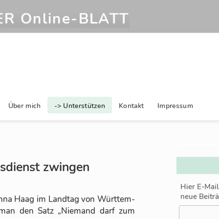
R Online‑BLATT
Über mich
-> Unterstützen
Kontakt
Impressum
sdienst zwingen
Hier E-Mai
neue Beitr
Anna Haag im Land­tag von Würt­tem­
s man den Satz „Nie­mand darf zum