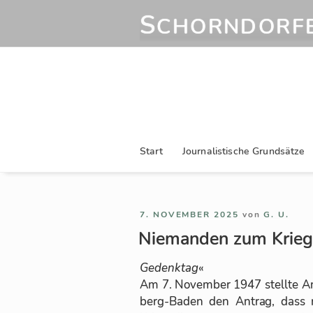
Zum
S
CHORNDORFE
Inhalt
springen
Start
Journalistische Grundsätze
VERÖFFENTLICHT
7. NOVEMBER 2025
von
G. U.
AM
Niemanden zum Krieg
Ge­denk­tag
«
Am 7. No­vem­ber 1947 stellte 
berg-Ba­den den An­trag, das