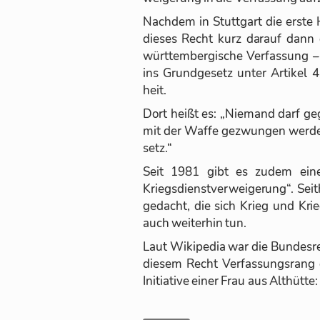
Nach­dem in Stutt­gart die erst
die­ses Recht kurz dar­auf dann 
würt­tem­ber­gi­sche Ver­fas­sung 
ins Grund­ge­setz un­ter Ar­ti­kel 
heit.
Dort heißt es: „Nie­mand darf ge­
mit der Waffe ge­zwun­gen wer­den
setz.“
Seit 1981 gibt es zu­dem ei­nen 
Kriegs­dienst­ver­wei­ge­rung“. Sei
ge­dacht, die sich Krieg und Krie
auch wei­ter­hin tun.
Laut Wi­ki­pe­dia war die Bun­des­r
die­sem Recht Ver­fas­sungs­rang 
In­itia­tive ei­ner Frau aus Alt­hüt