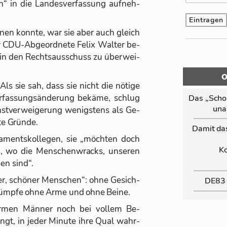
“ in die Lan­des­ver­fas­sung auf­neh­
n­nen konnte, war sie aber auch gleich
 CDU-Ab­ge­ord­nete Fe­lix Wal­ter be­
in den Rechts­aus­schuss zu über­wei­
s sie sah, dass sie nicht die nö­tige
er­fas­sungs­än­de­rung be­käme, schlug
Das „Schor
un­a
st­ver­wei­ge­rung we­nigs­tens als Ge­
ute Gründe.
Da­mit da
a­ments­kol­le­gen, sie „möch­ten doch
Ko
en, wo die Men­schen­wracks, un­se­ren
ben sind“.
ger, schö­ner Men­schen“: ohne Ge­sich­
DE83
e Rümpfe ohne Arme und ohne Beine.
­men Män­ner noch bei vol­lem Be­
ngt, in je­der Mi­nute ihre Qual wahr­