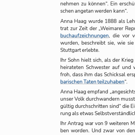
neh­men zu kön­nen“. Ein er­schüt
schen an­ge­tan wer­den kann“.
Anna Haag wurde 1888 als Leh­rer
trat zur Zeit der „Wei­ma­rer Re­p
buch­auf­zeich­nun­gen
, die vor vi
wur­den, be­schreibt sie, wie sie
Stutt­gart er­lebte.
Ihr Sohn hielt sich, als der Krieg 
hei­ra­te­ten Schwes­ter auf und 
froh, dass ihm das Schick­sal er­s
ba­ri­schen Ta­ten teil­zu­ha­ben
“.
Anna Haag emp­fand „an­ge­sichts de
un­ser Volk durch­wan­dern musst
gül­tig durch­schrit­ten sind“ die E
rung als et­was Selbst­ver­ständ­li­
Ihr An­trag war von 9 wei­te­ren Mi
ben wor­den. Und zwar von den A