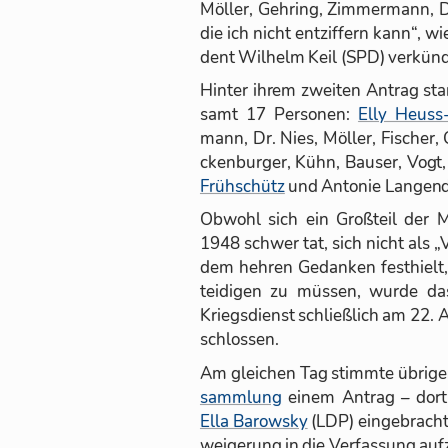
Möl­ler, Geh­ring, Zim­mer­mann, 
die ich nicht ent­zif­fern kann“, wie
dent Wil­helm Keil (SPD) ver­kün­
Hin­ter ih­rem zwei­ten An­trag st
samt 17 Per­so­nen:
Elly Heuss
mann, Dr. Nies, Möl­ler, Fi­scher,
cken­bur­ger, Kühn, Bau­ser, Vogt
Früh­schütz
und An­to­nie Lan­gen­
Ob­wohl sich ein Groß­teil der 
1948 schwer tat, sich nicht als „Va
dem heh­ren Ge­dan­ken fest­hiel
tei­di­gen zu müs­sen, wurde da
Kriegs­dienst schließ­lich am 22. A
schlos­sen.
Am glei­chen Tag stimmte üb­ri­gen
samm­lung
ei­nem An­trag – dor
Ella Ba­row­sky
(LDP) ein­ge­bracht
wei­ge­rung in die Ver­fas­sung auf