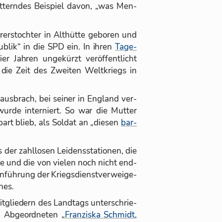
­tern­des Bei­spiel da­von, „was Men­
s­toch­ter in Alt­hütte ge­bo­ren und
u­blik“ in die SPD ein. In ih­ren
Ta­ge­
er Jah­ren un­ge­kürzt ver­öf­fent­licht
 die Zeit des Zwei­ten Welt­kriegs in
aus­brach, bei sei­ner in Eng­land ver­
wurde in­ter­niert. So war die Mut­ter
part blieb, als Sol­dat an „die­sen
bar­
r zahl­lo­sen Lei­dens­sta­tio­nen, die
e und die von vie­len noch nicht end­
in­füh­rung der Kriegs­dienst­ver­wei­ge­
ches.
t­glie­dern des Land­tags un­ter­schrie­
b­ge­ord­ne­ten „
Fran­ziska Schmidt
,