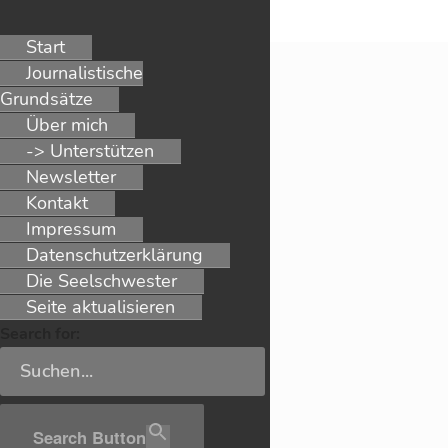
Start
Zum
Journalistische
Inhalt
KONTAKT
S
CHORNDORFER
Grundsätze
springen
Online‑BLATT
Über mich
-> Unterstützen
Lokalpolitik aus weiblicher Perspektive
E‑Mail
Newsletter
Kontakt
Impressum
Datenschutz­erklärung
Die Seelschwester
Seite aktualisieren
Search for:
Search Button