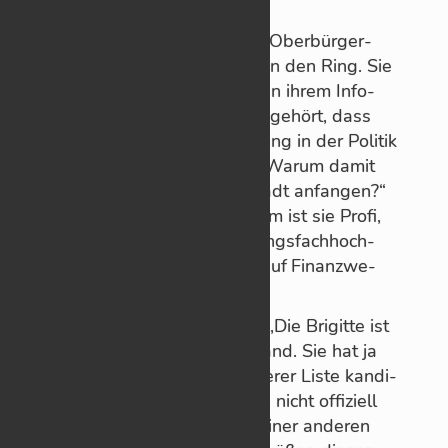
Kurz­mel­dung
Bri­gitte Al­din­ger
wirft für die Ober­bür­ger­
meis­ter­wahl 2022 ih­ren Hut in den Ring. Sie
habe vor der Land­tags­wahl an ih­rem Info-
Stand für „die Ba­sis“ viel­fach ge­hört, dass
die Leute sich eine Ver­än­de­rung in der Po­li­tik
wün­schen, und dachte sich: „Warum da­mit
nicht hier in mei­ner Hei­mat­stadt an­fan­gen?“
Hier kenne sie sich aus. Zu­dem ist sie Profi,
hat sie doch an der Ver­wal­tungs­fach­hoch­
schule stu­diert, spe­zia­li­siert auf Fi­nanz­we­
sen.
Her­mann Beu­tel meint dazu: „Die Bri­gitte ist
eine Frau mit Herz und Ver­stand. Sie hat ja
für den Ge­mein­de­rat auf un­se­rer Liste kan­di­
diert. Na­tür­lich kön­nen wir sie nicht of­fi­zi­ell
un­ter­stüt­zen, wenn sie jetzt ei­ner an­de­ren