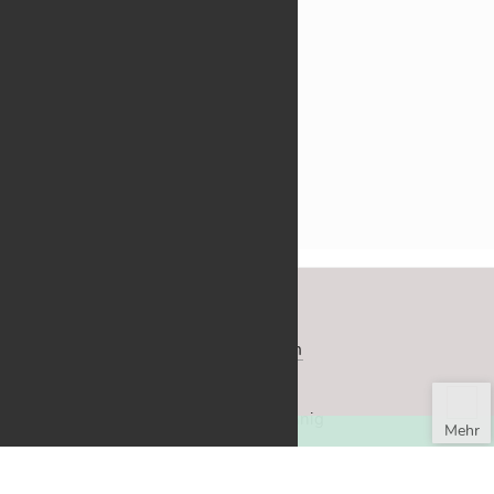
Neu­este Bei­träge
↑
Site­map
Datenschutz­erklärung
Im­pres­sum
SCHORNDORFER On­line-BLATT
fried­lie­bend – fe­mi­nis­tisch – fein­sin­nig
Seite:0
©
2026
RSS Feed