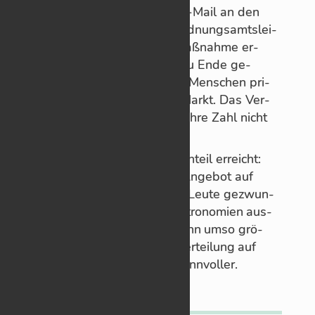
für ver­fehlt, wie sie in ei­ner E‑Mail an den
Bür­ger­meis­ter und sei­nen Ord­nungs­amts­lei­
ter schreibt: „Die ge­plante Maß­nahme er­
scheint will­kür­lich und nicht zu Ende ge­
dacht.“ Sams­tags gin­gen die Men­schen pri­
mär zum Ein­kau­fen auf den Markt. Das Ver­
bot der Im­biss­stände würde ihre Zahl nicht
re­du­zie­ren.
Ja, es werde so­gar das Ge­gen­teil er­reicht:
Ge­rade durch das feh­lende An­ge­bot auf
dem Markt­platz müss­ten die Leute ge­zwun­
ge­ner­ma­ßen auf an­dere Gas­tro­no­mien aus­
wei­chen. Dort ent­stün­den dann umso grö­
ßere An­samm­lun­gen. Eine Ver­tei­lung auf
meh­rere Stel­len hält sie für sinn­vol­ler.