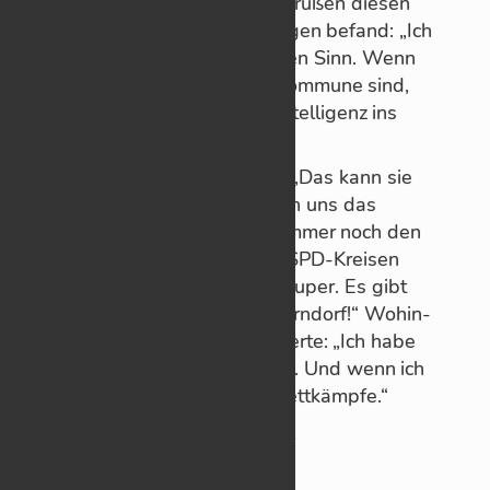
Par­tei an­ge­hört, aber wir be­grü­ßen die­sen
Schritt.“ Wer­ner Ne­her hin­ge­gen be­fand: „Ich
sehe in ih­rer Kan­di­da­tur kei­nen Sinn. Wenn
wir erst ‚Smart City‘-Modellkommune sind,
kommt so­wieso Künst­li­che In­tel­li­genz ins
Rat­haus.“
Und Ger­hard Ni­ckel er­klärte: „Das kann sie
gern tun. Wir kön­nen ja, wenn uns das
Wahl­er­geb­nis nicht ge­fällt, im­mer noch den
‚Ro­ten Knopf‘ drü­cken.“ Aus SPD-Krei­sen
war zu hö­ren: „Un­ser OB ist su­per. Es gibt
gar kei­nen Bes­se­ren für Schorn­dorf!“ Wo­hin­
ge­gen die­ser sou­ve­rän re­agierte: „Ich habe
Sport­wis­sen­schaf­ten stu­diert. Und wenn ich
et­was kann, dann sind es Wett­kämpfe.“
s.a. „
April! April!
“ vom 2. April