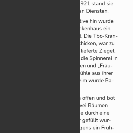
Würt­tem­berg en­ga­giert, ab 1921 stand sie
dann als Be­am­tin in staat­li­chen Diens­ten.
Auf ihre sehr tat­kräf­tige In­itia­tive hin wurde
im Jahr 1924 ne­ben dem Kran­ken­haus ein
Sol­bad für Kin­der ein­ge­rich­tet. Die Tbc-Kran­
ken zu ei­ner sol­chen Kur zu schi­cken, war zu
teuer ge­wor­den. Die Zie­ge­lei lie­ferte Zie­gel,
eine Mö­bel­firma Lie­ge­stühle, die Spin­ne­rei in
Un­ter­ur­bach Stoff für Ma­trat­zen und „Fräu­
lein Lis Ar­nold“ Ti­sche und Stühle aus ih­rer
Ei­sen­mö­bel­fa­brik. Aus Dürr­heim wurde Ba­
de­salz in Sä­cken ge­lie­fert.
Die Halle war nach Sü­den hin of­fen und bot
Platz für 30 Lie­ge­stühle. In zwei Räu­men
stan­den Holz­ba­de­wan­nen, die durch eine
Lei­tung vom Kran­ken­haus her ge­füllt wur­
den. Die Kin­der er­hiel­ten mor­gens ein Früh­