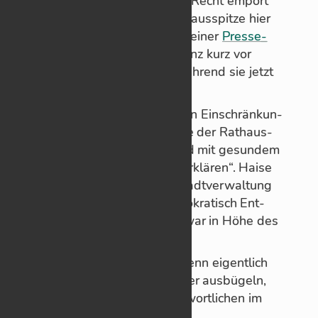
Stand­be­trei­ber sind völ­lig zu Recht em­pört
über die Will­kür, die die Rat­haus­spitze hier
an den Tag legt.“ Er führt in sei­ner
Pres­se­
mit­tei­lung
an, dass die In­zi­denz kurz vor
Weih­nach­ten bei 221 lag, wäh­rend sie jetzt
bei 147 liege.
Da­mals habe es keine sol­chen Ein­schrän­kun­
gen ge­ge­ben. Die Maß­nahme der Rat­haus­
spitze sei „evi­denz­ba­siert und mit ge­sun­dem
Men­schen­ver­stand nicht zu er­klä­ren“. Haise
be­an­tragt da­her, dass die Stadt­ver­wal­tung
den Be­trof­fe­nen „eine un­bü­ro­kra­tisch Ent­
schä­di­gung“ aus­zahlt, und zwar in Höhe des
Ge­winns aus der Vor­wo­che.
Mo­ment mal! Wieso sol­len denn ei­gent­lich
wir Steu­er­zah­len schon wie­der aus­bü­geln,
was sich die po­li­tisch Ver­ant­wort­li­chen im
Rat­haus ge­leis­tet ha­ben?