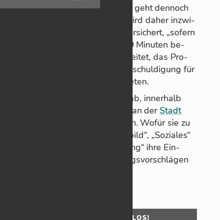
„Der aus­ge­füllte Fra­ge­bo­gen geht den­noch
ein und wird aus­ge­wer­tet“, wird da­her in­zwi­
schen ein­gangs der Ak­tion ver­si­chert, „so­fern
die Be­ar­bei­tungs­zeit un­ter 30 Mi­nu­ten be­
trägt“. Es werde daran ge­ar­bei­tet, das Pro­
blem zu be­he­ben und um Ent­schul­di­gung für
die Un­an­nehm­lich­kei­ten ge­be­ten.
Am 19. Ja­nuar läuft die Frist ab, in­ner­halb
de­rer alle Schorn­dor­fe­rIn­nen an der
Stadt
von mor­gen
mit­bas­teln dür­fen. Wo­für sie zu
den The­men­ge­bie­ten „Stadt­bild“, „So­zia­les“
so­wie „Han­del und Ver­sor­gung“ ihre Ein­
schät­zung samt Ver­bes­se­rungs­vor­schlä­gen
ein­brin­gen kön­nen.
OHNE MOOS NIX LOS!