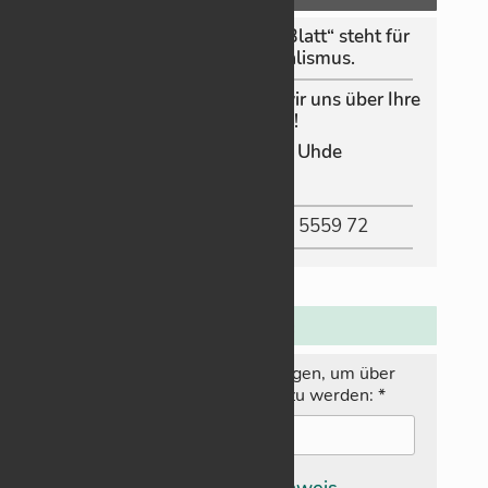
Das „Schorn­dor­fer On­­line‑Blatt“ steht für
un­ab­hän­gi­gen Jour­na­lis­mus.
Da­mit das so bleibt, freuen wir uns über Ihre
Un­ter­stüt­zung!
Konto-In­­­ha­­­be­rin: G. Uhde
IBAN
:
DE83 6005 0101 8836 5559 72
N
ewsletter:
Hier E‑­Mail-Adresse ein­tra­gen, um über
neue Bei­träge in­for­miert zu wer­den:
*