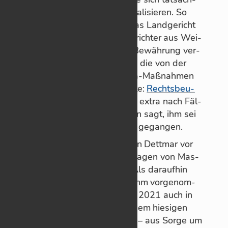
lich von der Po­li­tik in­stru­men­ta­li­sie­ren. So
wie jetzt etwa in Er­furt, wo das Land­ge­richt
(mit Schöf­fen) ei­nen Fa­mi­li­en­rich­ter aus Wei­
mar zu zwei Jah­ren Haft auf Be­wäh­rung ver­
ur­teilt hat, nach­dem er ge­gen die von der
Re­gie­rung er­las­se­nen Co­rona-Maß­nah­men
ent­schied. Der Vor­wurf lau­tete:
Rechts­beu­
gung
, weil er da­für an­geb­lich ex­tra nach Fäl­
len ge­sucht habe. Er hin­ge­gen sagt, ihm sei
es ein­zig um das
Kin­des­wohl
ge­gan­gen.
Kon­kret setzte die­ser Chris­tian Dett­mar vor
zwei Jah­ren die Pflicht zum Tra­gen von Mas­
ken an Schu­len au­ßer Kraft. Als dar­auf­hin
eine Haus­durch­su­chung bei ihm vor­ge­nom­
men wurde, leg­ten am 1. Mai 2021 auch in
Schorn­dorf Bür­ge­rIn­nen vor dem hie­si­gen
Amts­ge­richt
weiße Ro­sen
ab – aus Sorge um