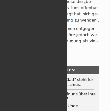
Chris­tian Mo­ser meint, dass diese die „be­
son­dere Schwere“ in Dett­mars Tuns of­fen­bar
darin sä­hen, dass er „es ge­wagt hat, sich ge­
gen eine
Vor­gabe der Re­gie­rung
zu wen­den“.
Um sich den Co­rona-Maß­nah­men ent­ge­gen­
zu­stel­len, so meint Mo­ser, ge­höre je­doch we­
ni­ger ein Vor­satz zur Rechts­beu­gung als viel­
mehr Mut.
OHNE MOOS NIX LOS!
Das „Schorn­dor­fer On­­line‑Blatt“ steht für
un­ab­hän­gi­gen Jour­na­lis­mus.
Da­mit das so bleibt, freuen wir uns über Ihre
Un­ter­stüt­zung!
Konto-In­­­ha­­­be­rin: G. Uhde