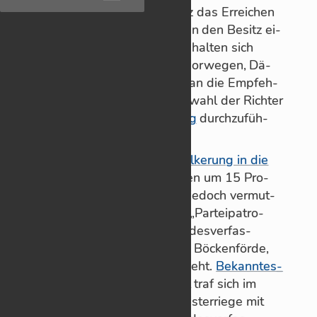
Wäh­rend auch in der Schweiz das Er­rei­chen
der höchs­ten Rich­ter-Äm­ter an den Be­sitz ei­
nes Par­tei­buchs ge­knüpft ist, hal­ten sich
Frank­reich, Spa­nien, Ita­lien, Nor­we­gen, Dä­
ne­mark und die Nie­der­lande an die Emp­feh­
lung des Eu­ro­pa­rats, die Aus­wahl der Rich­ter
von der Exe­ku­tive un­ab­hän­gig
durch­zu­füh­
ren.
Dass das
Ver­trauen der Be­völ­ke­rung in die
Jus­tiz
in­ner­halb von fünf Jah­ren um 15 Pro­
zent­punkte ge­fal­len ist, liegt je­doch ver­mut­
lich nicht vor­ran­gig an die­ser „Par­tei­pa­tro­
nage“, die ein ehe­ma­lige Bun­des­ver­fas­
sungs­rich­ter, Ernst Wolf­gang Bö­cken­förde,
im Üb­ri­gen als un­halt­bar an­sieht.
Be­kann­tes­
tes Bei­spiel
: Kanz­le­rin Mer­kel traf sich im
Som­mer 2021 samt ih­rer Mi­nis­ter­riege mit