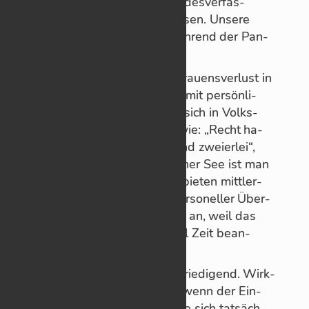
den 16 Rich­te­rIn­nen des Bun­des­ver­fas­
sungs­ge­richts zum Ar­beits­es­sen. Un­sere
Grund­rechte ha­ben diese wäh­rend der Pan­
de­mie
nicht ge­schützt
.
In ers­ter Li­nie hat die­ser Ver­trau­ens­ver­lust in
un­ser Jus­tiz­we­sen wohl eher mit per­sön­li­
chen Er­fah­run­gen zu tun, die sich in Volks­
weis­hei­ten nie­der­schla­gen, wie: „Recht ha­
ben und Recht be­kom­men sind zwei­er­lei“,
oder: „Vor Ge­richt und auf ho­her See ist man
in Got­tes Hand“. Tat­säch­lich bie­ten mitt­ler­
weile Rich­te­rIn­nen we­gen per­so­nel­ler Über­
las­tung be­vor­zugt
Ver­glei­che
an, weil das
Schrei­ben ei­nes Ur­teils zu viel Zeit be­an­
sprucht.
Sol­che Er­leb­nisse sind un­be­frie­di­gend. Wirk­
lich ka­ta­stro­phal aber ist es, wenn der Ein­
druck ent­steht, die Jus­tiz lasse sich tat­säch­