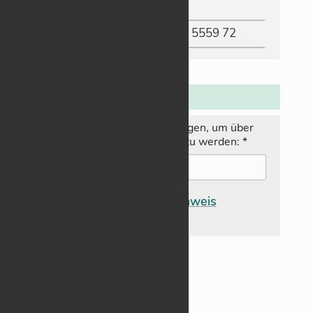
IBAN
:
DE83 6005 0101 8836 5559 72
N
ewsletter:
Hier E‑­Mail-Adresse ein­tra­gen, um über
neue Bei­träge in­for­miert zu wer­den:
*
Da­ten­schutz­hin­weis