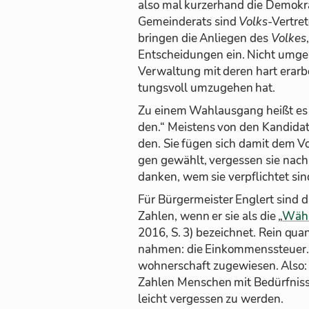
also mal kur­zer­hand die De­mo­kra
Ge­mein­de­rats sind
Volks
-Ver­tre­
brin­gen die An­lie­gen des
Vol­kes
Ent­schei­dun­gen ein. Nicht um­ge­k
Ver­wal­tung mit de­ren hart er­ar­be
tungs­voll um­zu­ge­hen hat.
Zu ei­nem Wahl­aus­gang heißt es o
den.“ Meis­tens von den Kan­di­da­
den. Sie fü­gen sich da­mit dem Vo
gen ge­wählt, ver­ges­sen sie nach
dan­ken, wem sie ver­pflich­tet sin
Für Bür­ger­meis­ter Eng­lert sind 
Zah­len, wenn er sie als die „
Wäh­
2016, S. 3) be­zeich­net. Rein quan­
nah­men: die Ein­kom­mens­steuer
woh­ner­schaft zu­ge­wie­sen. Also
Zah­len Men­schen mit Be­dürf­nis­se
leicht ver­ges­sen zu wer­den.