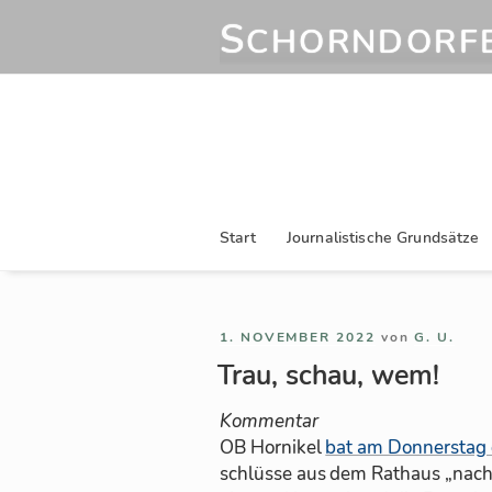
Zum
S
CHORNDORFE
Inhalt
springen
Start
Journalistische Grundsätze
VERÖFFENTLICHT
1. NOVEMBER 2022
von
G. U.
AM
Trau, schau, wem!
Kom­men­tar
OB Hornikel
bat am Don­ners­tag 
schlüsse aus dem Rat­haus „nach au