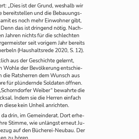
ert: „Dies ist der Grund, wes­halb wir
e­reit­stel­len und die Be­bau­ungs­
da­mit es noch mehr Ein­woh­ner gibt,
Denn das ist drin­gend nö­tig. Nach­
n Jah­ren nichts für die schlech­ten
ger­meis­ter seit vo­ri­gem Jahr be­reits
her­beln (Haus­halts­rede 2020, S. 12).
­lich aus der Ge­schichte ge­lernt,
 Wohle der Be­völ­ke­rung ent­schie­
ch die Rats­her­ren dem Wunsch aus
re für plün­dernde Sol­da­ten öff­nen.
 „Schorn­dor­fer Wei­ber“ be­wahrte die
k­sal. In­dem sie die Her­ren ein­fach
n diese kein Un­heil an­rich­ten.
 da drin, im Ge­mein­de­rat. Dort er­he­
hre Stimme, wie un­längst er­neut Ju­
 Be­zug auf den Bü­che­rei-Neu­bau. Der
en zu hö­ren.