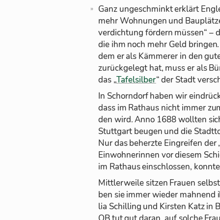
Ganz un­ge­schminkt er­klärt Eng­l
mehr Woh­nun­gen und Bau­plätze b
ver­dich­tung för­dern müs­sen“ – 
die ihm noch mehr Geld brin­gen. 
dem er als Käm­me­rer in den gu­te
zu­rück­ge­legt hat, muss er als Bür­
das „
Ta­fel­sil­ber
“ der Stadt ver­sc
In Schorn­dorf ha­ben wir ein­drück
dass im Rat­haus nicht im­mer zum
den wird. Anno 1688 woll­ten si
Stutt­gart beu­gen und die Stadt­to
Nur das be­herzte Ein­grei­fen der
Ein­woh­ne­rin­nen vor die­sem Schic
im Rat­haus ein­schlos­sen, konn­te
Mitt­ler­weile sit­zen Frauen selbst
ben sie im­mer wie­der mah­nend i
lia Schil­ling und Kirs­ten Katz in
OB tut gut daran, auf sol­che Frau