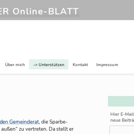
R Online‑BLATT
Über mich
-> Unterstützen
Kontakt
Impressum
Hier E-Mai
neue Beitr
den Ge­mein­de­rat
, die Spar­be­
­ßen“ zu ver­tre­ten. Da stellt er