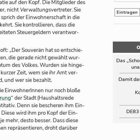
­tie auf den Kopf. Die Mit­glie­der des
ter, nicht
Ver­wal­tungs
ver­tre­ter. Sie
, sprich der Ein­woh­ner­schaft in die
ehrt. Sie kon­trol­lie­ren, dass die
i­te­ten Steu­er­gel­dern ver­ant­wor­
ft: „Der Sou­ve­rän hat so ent­schie­
ten, die ge­rade nicht ge­wählt wur­
Das „Schor
­tum des Vol­kes. Wur­den sie hin­ge­
un­a
 kur­zer Zeit, wem sie ihr Amt ver­
Da­mit da
d, und wer sie be­zahlt.
die Ein­woh­ne­rIn­nen nur noch bloße
Ko
rung
“ der Stadt (Haus­halts­rede
ti­ta­tiv. Denn sie be­sche­ren ihm Ein­
DE83
. Diese wird ihm pro Kopf der Ein­
: je mehr, desto bes­ser. Dass diese
n re­prä­sen­tie­ren, droht dar­über