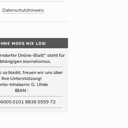
Datenschutzhinweis
OHNE MOOS NIX LOS!
n­dor­fer Online‑Blatt“ steht für
b­hän­gi­gen Jour­na­lis­mus.
s so bleibt, freuen wir uns über
Ihre Un­ter­stüt­zung!
nto-In­ha­be­rin: G. Uhde
:
IBAN
 6005 0101 8836 5559 72