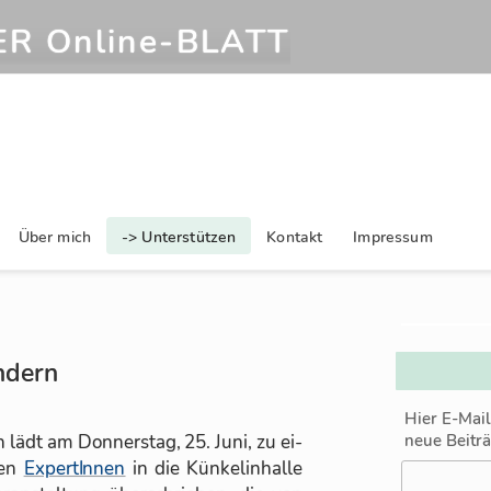
R Online‑BLATT
Über mich
-> Unterstützen
Kontakt
Impressum
ndern
Hier E-Mai
in lädt am Don­ners­tag, 25. Juni, zu ei­
neue Beitr
hen
Ex­per­tIn­nen
in die Kün­kel­in­halle