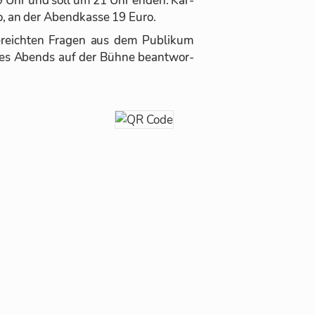
ro, an der Abend­kasse 19 Euro.
­reich­ten Fra­gen aus dem Pu­bli­kum
es Abends auf der Bühne be­ant­wor­