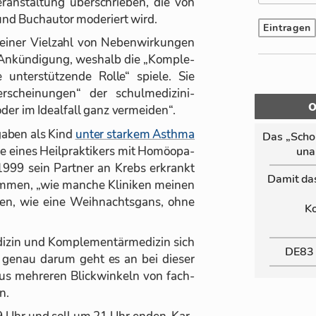
r­an­stal­tung über­schrie­ben, die von
und Buch­au­tor mo­de­riert wird.
ei­ner Viel­zahl von Ne­ben­wir­kun­gen
 An­kün­di­gung, wes­halb die „Kom­ple­
e un­ter­stüt­zende Rolle“ spiele. Sie
schei­nun­gen“ der schul­me­di­zi­ni­
der im Ide­al­fall ganz ver­mei­den“.
ga­ben als Kind
un­ter star­kem Asthma
Das „Schor
e ei­nes Heil­prak­ti­kers mit Ho­möo­pa­
un­a
1999 sein Part­ner an Krebs er­krankt
Da­mit da
m­men, „wie man­che Kli­ni­ken mei­nen
men, wie eine Weih­nachts­gans, ohne
Ko
i­zin und Kom­ple­men­tär­me­di­zin sich
DE83
d ge­nau darum geht es an bei die­ser
 meh­re­ren Blick­win­keln von fach­
n.
19 Uhr und soll um 21 Uhr en­den. Kar­