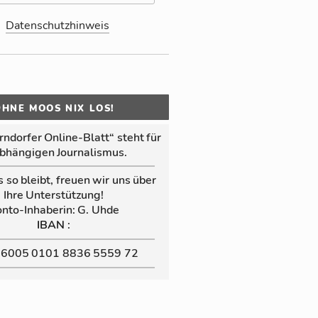
Datenschutzhinweis
OHNE MOOS NIX LOS!
n­dor­fer Online‑Blatt“ steht für
b­hän­gi­gen Jour­na­lis­mus.
s so bleibt, freuen wir uns über
Ihre Un­ter­stüt­zung!
nto-In­ha­be­rin: G. Uhde
:
IBAN
 6005 0101 8836 5559 72