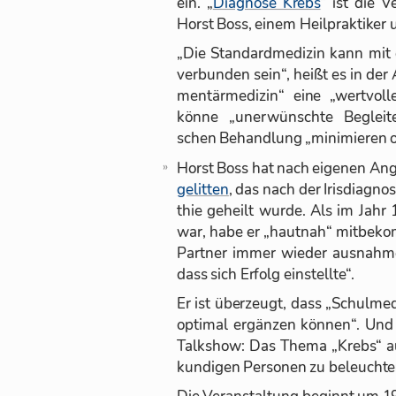
ein. „
Dia­gnose Krebs
“ ist die Ve
Horst Boss, ei­nem Heil­prak­ti­ker 
„Die Stan­dard­me­di­zin kann mit 
ver­bun­den sein“, heißt es in der
men­tär­me­di­zin“ eine „wert­voll
könne „un­er­wünschte Be­gleit­er
schen Be­hand­lung „mi­ni­mie­ren o
Horst Boss hat nach ei­ge­nen An­
ge­lit­ten
, das nach der Iris­dia­gnos
thie ge­heilt wurde. Als im Jahr 
war, habe er „haut­nah“ mit­be­ko
Part­ner im­mer wie­der aus­nah­
dass sich Er­folg ein­stellte“.
Er ist über­zeugt, dass „Schul­me­d
op­ti­mal er­gän­zen kön­nen“. Un
Talk­show: Das Thema „Krebs“ aus
kun­di­gen Per­so­nen zu be­leuch­te
Die Ver­an­stal­tung be­ginnt um 