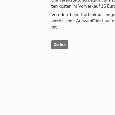
ten kos­ten im Vor­ver­kauf 16 Eu
Von den beim Kar­ten­kauf ein­ge
werde „eine Aus­wahl“ im Lauf d
tet.