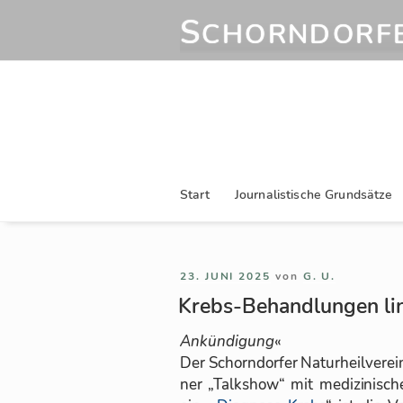
Zum
S
CHORNDORFE
Inhalt
springen
Start
Journalistische Grundsätze
VERÖFFENTLICHT
23. JUNI 2025
von
G. U.
AM
Krebs-Behandlungen li
An­kün­di­gung
«
Der Schorn­dor­fer Na­tur­heil­ver­e
ner „Talk­show“ mit me­di­zi­ni­sc