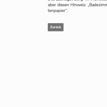
aber die­sen Hin­weis: „Ba­de­zim
ten­pa­pier“.