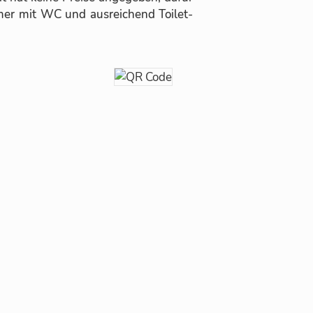
­mer mit WC und aus­rei­chend Toi­let­