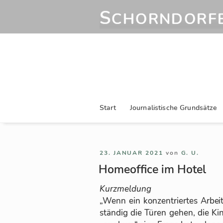
Zum
S
CHORNDORFE
Inhalt
springen
Start
Journalistische Grundsätze
VERÖFFENTLICHT
23. JANUAR 2021
von
G. U.
AM
Homeoffice im Hotel
Kurz­mel­dung
„Wenn ein kon­zen­trier­tes Ar­bei
stän­dig die Tü­ren ge­hen, die Kin