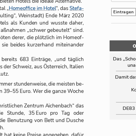
e­ten Ho­tels die ideale Al­ter­na­tive.“
tal „
Ho­me­of­fice im Ho­tel
“, das
Ste­fa­
ul­ting“, Wein­stadt) Ende März 2020
o­tels als Kun­den und wusste da­her,
Maß­nah­men „schwer ge­beu­telt“ sind.
ö­ten de­rer, die plötz­lich im Ho­me­of­
sie bei­des kur­zer­hand mit­ein­an­der
Das „Schor
 be­reits 683 Ein­träge, „und täg­lich
un­a
der Schweiz, aus Ös­ter­reich, Ita­lien
lutz.
Da­mit da
im­mer stun­den­weise, die meis­ten be­
Ko
von 39–55 Euro. Wer die ganze Wo­che
rist­li­chen Zen­trum Ai­chen­bach“ das
DE83
 die Stunde, 35 Euro pro Tag oder
die Be­nut­zung von Bett und Du­sche
ch.
 hat keine Preise an­ge­ge­ben, da­für