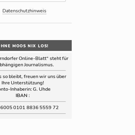
Datenschutzhinweis
OHNE MOOS NIX LOS!
n­dor­fer Online‑Blatt“ steht für
b­hän­gi­gen Jour­na­lis­mus.
s so bleibt, freuen wir uns über
Ihre Un­ter­stüt­zung!
nto-In­ha­be­rin: G. Uhde
:
IBAN
 6005 0101 8836 5559 72