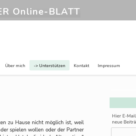
R Online‑BLATT
Über mich
-> Unterstützen
Kontakt
Impressum
Hier E-Mai
­ten zu Hause nicht mög­lich ist, weil
neue Beitr
­der spie­len wol­len oder der Part­ner