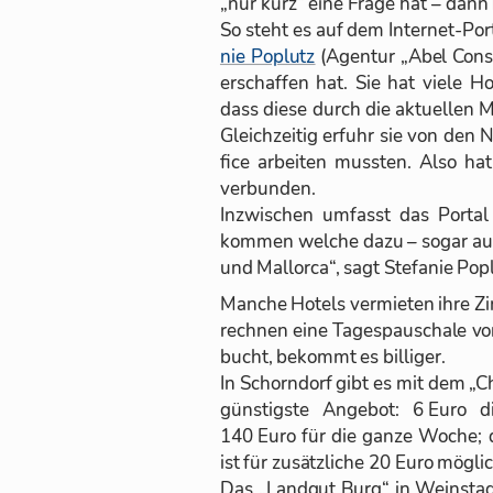
„nur kurz“ eine Frage hat – dann bi
So steht es auf dem In­ter­net-Por­
nie Po­plutz
(Agen­tur „Abel Con­s
er­schaf­fen hat. Sie hat viele H
dass diese durch die ak­tu­el­len 
Gleich­zei­tig er­fuhr sie von den N
fice ar­bei­ten muss­ten. Also hat 
ver­bun­den.
In­zwi­schen um­fasst das Por­tal
kom­men wel­che dazu – so­gar aus 
und Mal­lorca“, sagt Ste­fa­nie Po­p
Man­che Ho­tels ver­mie­ten ihre Z
rech­nen eine Ta­ges­pau­schale 
bucht, be­kommt es bil­li­ger.
In Schorn­dorf gibt es mit dem „Ch
güns­tigste An­ge­bot: 6 Euro
140 Euro für die ganze Wo­che; 
ist für zu­sätz­li­che 20 Euro mög­li
Das „Land­gut Burg“ in Wein­stadt