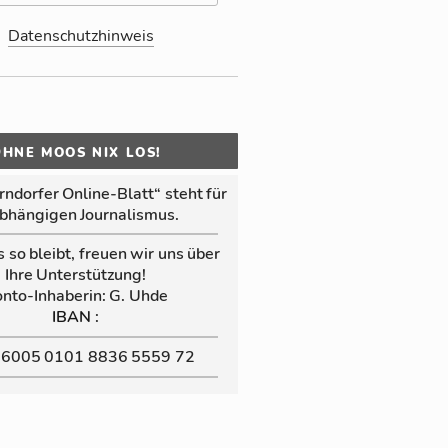
Datenschutzhinweis
OHNE MOOS NIX LOS!
n­dor­fer Online‑Blatt“ steht für
b­hän­gi­gen Jour­na­lis­mus.
s so bleibt, freuen wir uns über
Ihre Un­ter­stüt­zung!
nto-In­ha­be­rin: G. Uhde
:
IBAN
 6005 0101 8836 5559 72