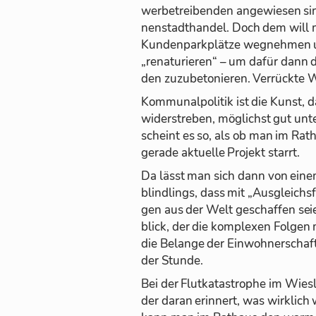
wer­be­trei­ben­den an­ge­wie­sen
nen­stadt­han­del. Doch dem will m
Kun­den­park­plätze weg­neh­men 
„re­na­tu­rie­ren“ – um da­für dann
den zu­zu­be­to­nie­ren. Ver­rückte 
Kom­mu­nal­po­li­tik ist die Kunst, 
wi­der­stre­ben, mög­lichst gut un
scheint es so, als ob man im Rat­h
ge­rade ak­tu­elle Pro­jekt starrt.
Da lässt man sich dann von ei­nem
blind­lings, dass mit „Aus­gleichs­f
gen aus der Welt ge­schaf­fen seie
blick, der die kom­ple­xen Fol­gen m
die Be­lange der Ein­woh­ner­schaft
der Stunde.
Bei der Flut­ka­ta­stro­phe im Wies­
der daran er­in­nert, was wirk­lich