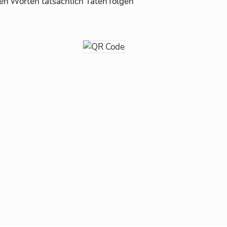
Wor­ten tat­säch­lich Ta­ten fol­gen