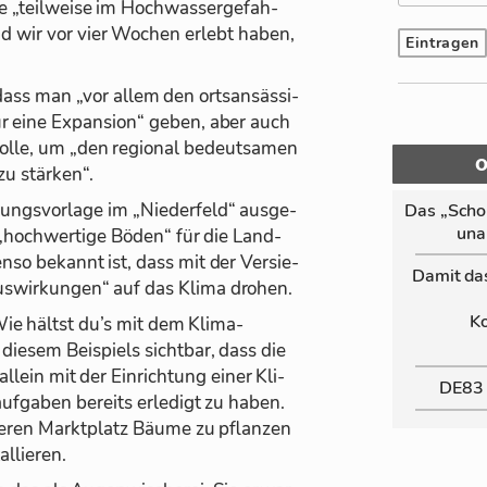
e „teil­weise im Hoch­was­ser­ge­fah­
nd wir vor vier Wo­chen er­lebt ha­ben,
ass man „vor al­lem den orts­an­säs­si­
für eine Ex­pan­sion“ ge­ben, aber auch
olle, um „den re­gio­nal be­deut­sa­men
zu stär­ken“.
zungs­vor­lage im „Nie­der­feld“ aus­ge­
Das „Schor
un­a
 „hoch­wer­tige Bö­den“ für die Land­
nso be­kannt ist, dass mit der Ver­sie­
Da­mit da
us­wir­kun­gen“ auf das Klima dro­hen.
Ko
„Wie hältst du’s mit dem Kli­ma­
ie­sem Bei­spiels sicht­bar, dass die
­lein mit der Ein­rich­tung ei­ner Kli­
DE83
f­ga­ben be­reits er­le­digt zu ha­ben.
e­ren Markt­platz Bäume zu pflan­zen
l­lie­ren.