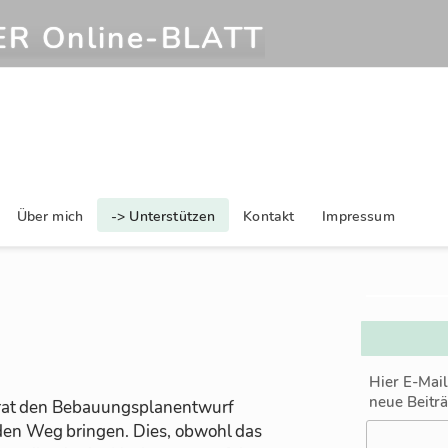
R Online‑BLATT
Über mich
-> Unterstützen
Kontakt
Impressum
Hier E-Mai
neue Beitr
at den Be­bau­ungs­plan­ent­wurf
en Weg brin­gen. Dies, ob­wohl das