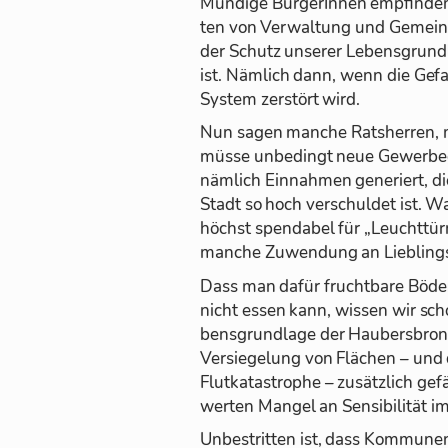
Mün­dige Bür­ge­rIn­nen emp­fin­den
ten von Ver­wal­tung und Ge­mein­
der Schutz un­se­rer Le­bens­grund­
ist. Näm­lich dann, wenn die Ge­fah
Sys­tem zer­stört wird.
Nun sa­gen man­che Rats­her­ren,
müsse un­be­dingt neue Ge­wer­be­
näm­lich Ein­nah­men ge­ne­riert, d
Stadt so hoch ver­schul­det ist. 
höchst spen­da­bel für „Leucht­tü
man­che Zu­wen­dung an Lieb­lings­
Dass man da­für frucht­bare Bö­de
nicht es­sen kann, wis­sen wir sc
bens­grund­lage der Hau­bers­bron­
Ver­sie­ge­lung von Flä­chen – und
Flut­ka­ta­stro­phe – zu­sätz­lich ge
wer­ten Man­gel an Sen­si­bi­li­tät 
Un­be­strit­ten ist, dass Kom­mu­nen