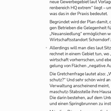
neue Ge­wer­be­ge­biet laut Vor­lag
ren­be­reich HQ ex­trem“ liegt – u
was das in der Pra­xis be­deu­tet.
Be­grün­det wird der Plan da­mit, d
gen Be­trie­ben die Ge­le­gen­heit 
„Neu­an­sied­lung“ er­mög­li­chen w
Wirt­schafts­stand­ort Schorn­dorf 
Al­ler­dings will man dies laut Sit­
rech­net in ei­nem Ge­biet tun, wo
wirt­schaft vor­herr­schen, und ebe
ge­lung von Flä­chen „ne­ga­tive A
Die Gret­chen­frage lau­tet also: 
schutz?“ Und sehr schön wird an d
Ver­wal­tung an­schei­nend meint, al
ma­schutz-Stabs­stelle ihre Haus­au
Die darin be­stehen, auf dem Un­t
und ei­nen Spring­brun­nen zu in­sta