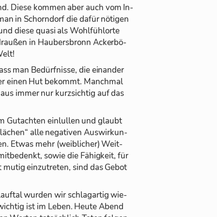
 sind. Diese kom­men aber auch vom In­
an in Schorn­dorf die da­für nö­ti­gen
und diese quasi als Wohl­fühlorte
 drau­ßen in Hau­bers­bronn Acker­bö­
Welt!
dass man Be­dürf­nisse, die ein­an­der
­ter ei­nen Hut be­kommt. Manch­mal
aus im­mer nur kurz­sich­tig auf das
 Gut­ach­ten ein­lul­len und glaubt
lä­chen“ alle ne­ga­ti­ven Aus­wir­kun­
n. Et­was mehr (weib­li­cher) Weit­
it­be­denkt, so­wie die Fä­hig­keit, für
 mu­tig ein­zu­tre­ten, sind das Ge­bot
lauf­tal wur­den wir schlag­ar­tig wie­
 wich­tig ist im Le­ben. Heute Abend