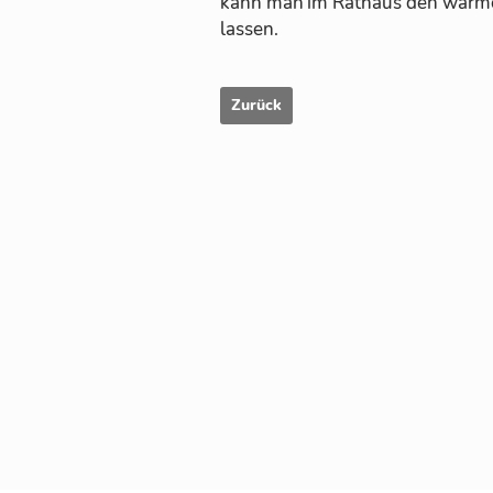
kann man im Rat­haus den war­men 
las­sen.