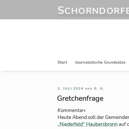
Zum
S
CHORNDORFE
Inhalt
springen
Start
Journalistische Grundsätze
VERÖFFENTLICHT
2. JULI 2024
von
G. U.
AM
Gretchenfrage
Kom­men­tar
«
Heute Abend soll der Ge­mein­de­r
„Nie­der­feld“ Hau­bers­bronn
auf d