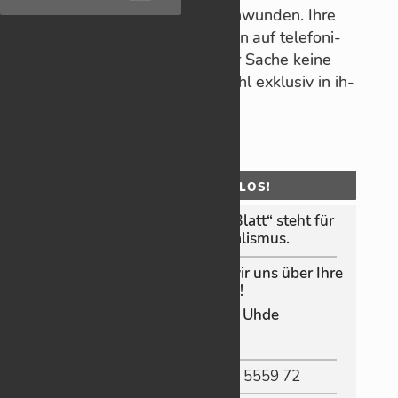
ist heute just in Ur­laub ent­schwun­den. Ihre
Stell­ver­tre­tung, so er­fährt man auf te­le­fo­ni­
sche An­frage, könne in die­ser Sa­che keine
Aus­kunft ge­ben, weil die Wahl ex­klu­siv in ih­
ren Hän­den liege.
OHNE MOOS NIX LOS!
Das „Schorn­dor­fer On­­line‑Blatt“ steht für
un­ab­hän­gi­gen Jour­na­lis­mus.
Da­mit das so bleibt, freuen wir uns über Ihre
Un­ter­stüt­zung!
Konto-In­­­ha­­­be­rin: G. Uhde
IBAN
:
DE83 6005 0101 8836 5559 72