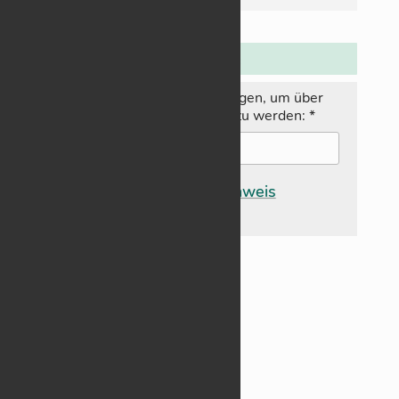
N
ewsletter:
Hier E‑­Mail-Adresse ein­tra­gen, um über
neue Bei­träge in­for­miert zu wer­den:
*
Da­ten­schutz­hin­weis