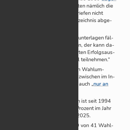
schafft wurde
. Seit­dem müss­ten näm­lich die
Wahl­scheine aus den Wahl­brie­fen nicht
mehr mit dem Wahl­schein­ver­zeich­nis ab­ge­
gli­chen wer­den.
Das be­deute: „Wer Brief­wahl­un­ter­la­gen fäl­
schen oder sich an­eig­nen kann, der kann da­
durch mit er­heb­lich ver­bes­ser­ten Er­folgs­aus­
sich­ten mehr­fach an der Wahl teil­neh­men.“
Nicht zu­letzt, da der Druck von Wahl­um­
schlä­gen und Stimm­zet­teln in­zwi­schen im In­
ter­net an­ge­bo­ten wird, wenn auch „
nur an
Ge­wer­be­trei­bende
“.
Die Zahl der Brief­wäh­le­rIn­nen ist seit 1994
stark an­ge­stie­gen: von 13,4 Pro­zent im Jahr
1994 auf 37 Pro­zent im Jahr 2025.
Al­lein in Schorn­dorf wur­den 9 von 41 Wahl­