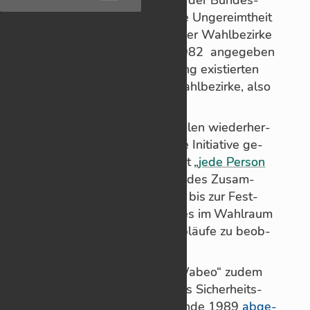
tags­wahl bei­spiels­weise eine Un­ge­reimt­heit
in Bran­den­burg. Die An­zahl der Wahl­be­zirke
dort war vor der Wahl mit 3.982 an­ge­ge­ben
wor­den war, in der Aus­zäh­lung exis­tier­ten
dann aber nur noch 3.964 Wahl­be­zirke, also
18 we­ni­ger.
Um das Ver­trauen in die Wah­len wie­der­her­
zu­stel­len, hat sich 2024 diese In­itia­tive ge­
grün­det. Laut Wahl­lei­te­rin hat „
jede Per­son
das Recht
, ab dem Zeit­punkt des Zu­sam­
men­tritts des Wahl­vor­stands bis zur Fest­
stel­lung des Wahl­er­geb­nis­ses im Wahl­raum
an­we­send zu sein und die Ab­läufe zu be­ob­
ach­ten“.
Im ver­gan­ge­nen Jahr wies „Wa­beo“ zu­dem
dar­auf hin, dass ein „wich­ti­ges Si­cher­heits­
ele­ment“ bei der Brief­wahl Ende 1989
ab­ge­