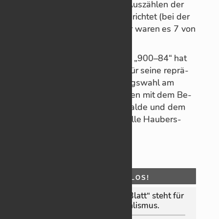
be­zir­ken zum Sam­meln und Aus­zäh­len der
Stimm­ab­gabe per Brief ein­ge­rich­tet (bei der
Bun­des­tags­wahl vo­ri­ges Jahr wa­ren es 7 von
37).
Den hie­si­gen Brief­wahl­be­zirk „900–84“ hat
das Sta­tis­ti­sche Lan­des­amt für seine re­prä­
sen­ta­tive Sta­tis­tik zur Land­tags­wahl am
8. März aus­ge­wählt, zu­sam­men mit dem Be­
zirk 1 im Schul­zen­trum Grau­halde und dem
Be­zirk 1 in der Laus­wie­sen­halle Hau­bers­
bronn.
O
HNE MOOS NIX LOS!
Das „Schorn­dor­fer On­­line‑Blatt“ steht für
un­ab­hän­gi­gen Jour­na­lis­mus.