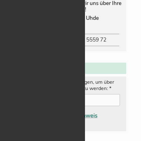
Da­mit das so bleibt, freuen wir uns über Ihre
Un­ter­stüt­zung!
Konto-In­­­ha­­­be­rin: G. Uhde
IBAN
:
DE83 6005 0101 8836 5559 72
N
ewsletter:
Hier E‑­Mail-Adresse ein­tra­gen, um über
neue Bei­träge in­for­miert zu wer­den:
*
Da­ten­schutz­hin­weis