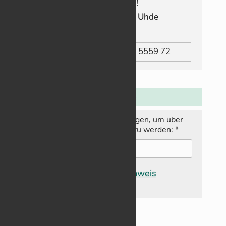
Un­ter­stüt­zung!
Konto-In­­­ha­­­be­rin: G. Uhde
IBAN
:
DE83 6005 0101 8836 5559 72
N
ewsletter:
Hier E‑­Mail-Adresse ein­tra­gen, um über
neue Bei­träge in­for­miert zu wer­den:
*
Da­ten­schutz­hin­weis