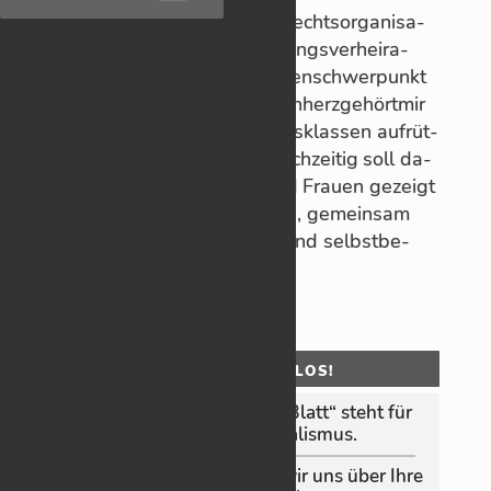
Die­ses Jahr hatte die Frau­en­rechts­or­ga­ni­sa­
tion „
Terre des Femmes
“ Zwangs­ver­hei­ra­
tung und Frü­he­hen als The­men­schwer­punkt
ge­wählt. Mit der Ak­tion #mein­herz­ge­hört­mir
will sie „Men­schen al­ler Al­ters­klas­sen auf­rüt­
teln und sen­si­bi­li­sie­ren“. Gleich­zei­tig soll da­
mit be­trof­fe­nen Mäd­chen und Frauen ge­zeigt
wer­den: „Ihr seid nicht al­leine, ge­mein­sam
set­zen wir uns für ein freies und selbst­be­
stimm­tes Le­ben ein!“
OHNE MOOS NIX LOS!
Das „Schorn­dor­fer On­­line‑Blatt“ steht für
un­ab­hän­gi­gen Jour­na­lis­mus.
Da­mit das so bleibt, freuen wir uns über Ihre