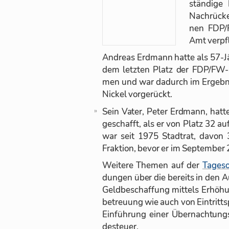
stän­dige 
Nach­rü­ck
nen FDP/F
Amt ver­pfl
An­dreas Erd­mann hatte als 57-Jä
dem letz­ten Platz der FDP/FW-Li
men und war da­durch im Er­geb­nis
Ni­ckel vor­ge­rückt.
Sein Va­ter, Pe­ter Erd­mann, hatt
ge­schafft, als er von Platz 32 au
war seit 1975 Stadt­rat, da­von 
Frak­tion, be­vor er im Sep­tem­ber
Wei­tere The­men auf der
Ta­ges­
dun­gen über die be­reits in den Au
Geld­be­schaf­fung mit­tels Er­hö­h
be­treu­ung wie auch von Ein­tritts
Ein­füh­rung ei­ner Über­nach­tun
de­steuer.