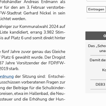
Fo­to­händ­ler An­dreas Erd­mann als
er für den am 3. Fe­bruar ver­stor­be­
W-Stadt­rat Ger­hard Ni­ckel in sein
ich­tet wer­den.
h­ri­ger zur Kom­mu­nal­wahl 2024 auf
ste kan­di­diert, er­rang 3.982 Stim­
 auf Platz 6 und so­mit di­rekt hin­ter
Das „Schor
un­a
e fünf Jahre zu­vor ge­nau das Glei­che
f Platz 6 ge­wählt wurde. Der Dro­gist
Da­mit da
37 Jahre Vor­sit­zen­der der FDP/FW-
 2019 starb.
Ko
ord­nung
der Sit­zung sind: Ent­schei­
s­schüs­sen vor­be­ra­te­nen Fra­gen zur
DE83
ung der Bei­träge für die Schul­kin­der­
­prei­sen, etwa im Hal­len­bad, die Neu-
gs­steuer und die Er­hö­hung der Hun­