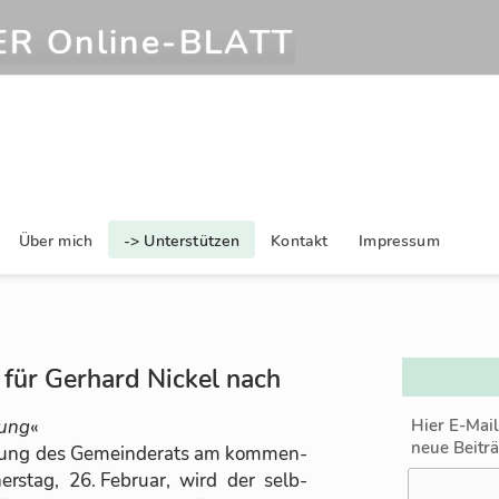
R Online‑BLATT
Über mich
-> Unterstützen
Kontakt
Impressum
für Gerhard Nickel nach
gung
«
Hier E-Mai
neue Beitr
­zung des Ge­mein­de­rats am kom­men­
rs­tag, 26. Fe­bruar, wird der selb­