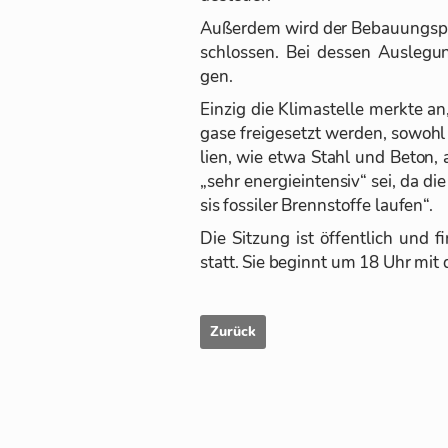
Au­ßer­dem wird der Be­bau­ungs­p
schlos­sen. Bei des­sen Aus­le­g
gen.
Ein­zig die Kli­ma­stelle merkte 
gase frei­ge­setzt wer­den, so­wohl
lien, wie etwa Stahl und Be­ton, a
„sehr en­er­gie­in­ten­siv“ sei, da 
sis fos­si­ler Brenn­stoffe lau­fen“.
Die Sit­zung ist öf­fent­lich und 
statt. Sie be­ginnt um 18 Uhr mit d