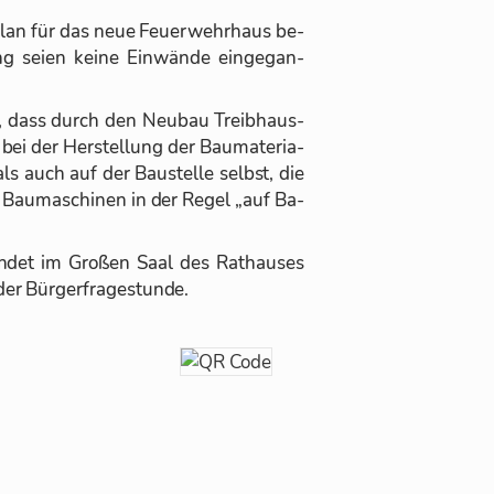
lan für das neue Feu­er­wehr­haus be­
ung seien keine Ein­wände ein­ge­gan­
an, dass durch den Neu­bau Treib­haus­
 bei der Her­stel­lung der Bau­ma­te­ria­
ls auch auf der Bau­stelle selbst, die
die Bau­ma­schi­nen in der Re­gel „auf Ba­
fin­det im Gro­ßen Saal des Rat­hau­ses
er Bür­ger­fra­ge­stunde.