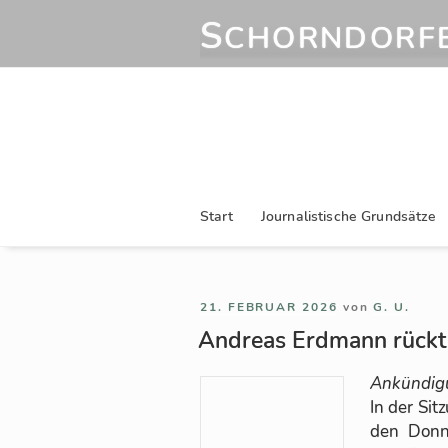
Zum
S
CHORNDORFE
Inhalt
springen
Start
Journalistische Grundsätze
VERÖFFENTLICHT
21. FEBRUAR 2026
von
G. U.
AM
Andreas Erdmann rückt 
An­kün­di­
In der Sit
den Don­ne