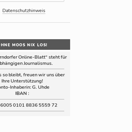
Datenschutzhinweis
OHNE MOOS NIX LOS!
n­dor­fer Online‑Blatt“ steht für
b­hän­gi­gen Jour­na­lis­mus.
s so bleibt, freuen wir uns über
Ihre Un­ter­stüt­zung!
nto-In­ha­be­rin: G. Uhde
:
IBAN
 6005 0101 8836 5559 72